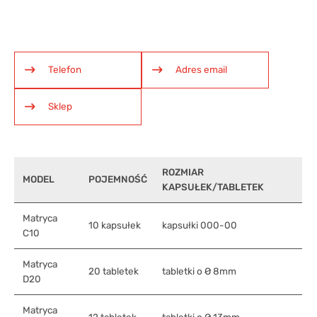
Telefon
Adres email
Sklep
ROZMIAR
MODEL
POJEMNOŚĆ
KAPSUŁEK/TABLETEK
Matryca
10 kapsułek
kapsułki 000-00
C10
Matryca
20 tabletek
tabletki o Ø 8mm
D20
Matryca
12 tabletek
tabletki o Ø 13mm