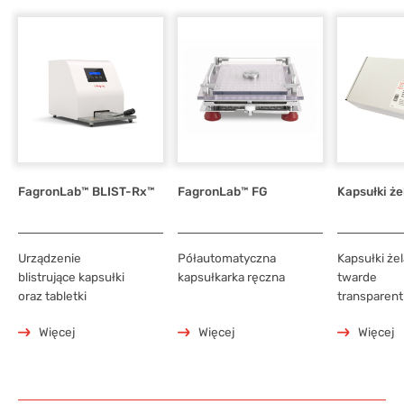
FagronLab™ BLIST-Rx™
FagronLab™ FG
Kapsułki ż
Urządzenie
Półautomatyczna
Kapsułki że
blistrujące kapsułki
kapsułkarka ręczna
twarde
oraz tabletki
transparen
Więcej
Więcej
Więcej