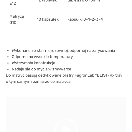
E12
Matryca
10 kapsułek
kapsułki 0-1-2-3-4
G10
Wykonane ze stali nierdzewnej, odpornej na zarysowania
Odporne na wysokie temperatury
Wytrzymała konstrukcja
Nadaje się do mycia w zmywarce
Do matryc pasują dedykowane blistry FagronLab™BLIST-Rx tray
o tym samym rozmiarze co matryca.
Odtwarzacz
video