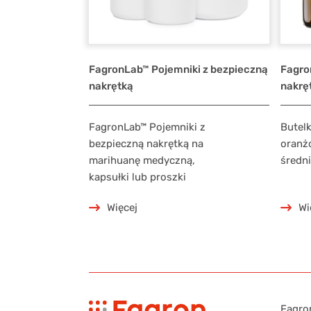
FagronLab™ Pojemniki z bezpieczną
Fagro
nakrętką
nakrę
FagronLab™ Pojemniki z
Butelk
bezpieczną nakrętką na
oranż
marihuanę medyczną,
średn
kapsułki lub proszki
Więcej
Wi
Fagron