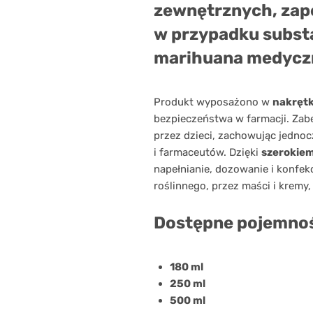
zewnętrznych, zap
w przypadku substa
marihuana medycz
Produkt wyposażono w
nakrętk
bezpieczeństwa w farmacji. Za
przez dzieci, zachowując jedno
i farmaceutów. Dzięki
szerokie
napełnianie, dozowanie i konfe
roślinnego, przez maści i kremy, 
Dostępne pojemnoś
180 ml
250 ml
500 ml