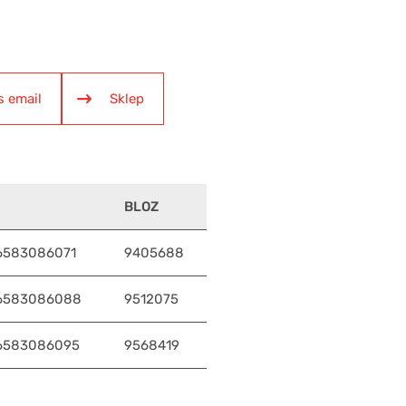
s email
Sklep
BLOZ
6583086071
9405688
6583086088
9512075
6583086095
9568419