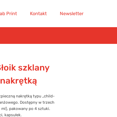
ab Print
Kontakt
Newsletter
łoik szklany
 nakrętką
zpieczną nakrętką typu „child-
ranżowego. Dostępny w trzech
 ml), pakowany po 4 sztuki.
i, kapsułek.