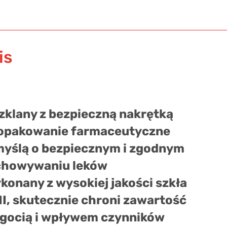
is
zklany z bezpieczną nakrętką
e opakowanie farmaceutyczne
myślą o bezpiecznym i zgodnym
echowywaniu leków
konany z wysokiej jakości
szkła
II
, skutecznie chroni zawartość
lgocią i wpływem czynników