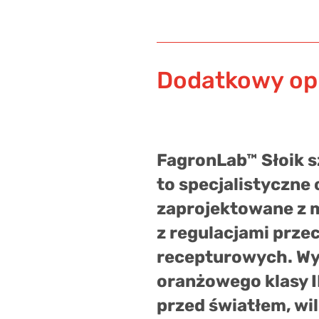
Dodatkowy op
FagronLab™ Słoik s
to specjalistyczn
zaprojektowane z 
z regulacjami prz
recepturowych. Wy
oranżowego klasy I
przed światłem, wi