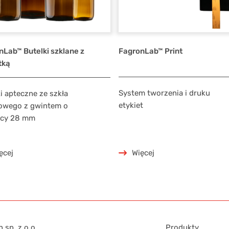
nLab™ Butelki szklane z
FagronLab™ Print
tką
System tworzenia i druku
i apteczne ze szkła
etykiet
owego z gwintem o
icy 28 mm
ęcej
Więcej
 sp. z.o.o.
Produkty