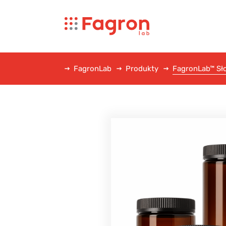
FagronLab
Produkty
FagronLab™ Sło