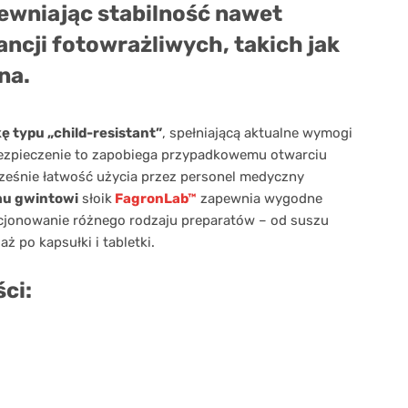
ewniając stabilność nawet
ncji fotowrażliwych, takich jak
na
.
ę typu „child-resistant”
, spełniającą aktualne wymogi
bezpieczenie to zapobiega przypadkowemu otwarciu
cześnie łatwość użycia przez personel medyczny
mu gwintowi
słoik
FagronLab™
zapewnia wygodne
kcjonowanie różnego rodzaju preparatów – od suszu
aż po kapsułki i tabletki.
ci: