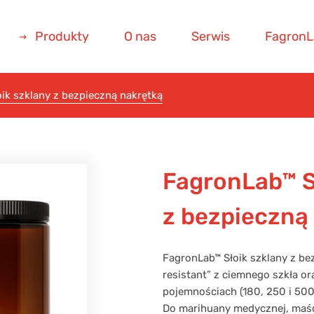
Produkty
O nas
Serwis
FagronL
ik szklany z bezpieczną nakrętką
FagronLab™ S
z bezpieczną
FagronLab™ Słoik szklany z be
resistant” z ciemnego szkła o
pojemnościach (180, 250 i 500
Do marihuany medycznej, maśc