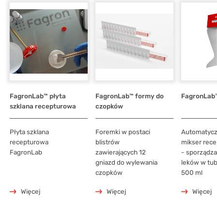
FagronLab™ płyta
FagronLab™ formy do
FagronLab
szklana recepturowa
czopków
Płyta szklana
Foremki w postaci
Automatyc
recepturowa
blistrów
mikser rec
FagronLab
zawierających 12
- sporządza
gniazd do wylewania
leków w tu
czopków
500 ml
Więcej
Więcej
Więcej