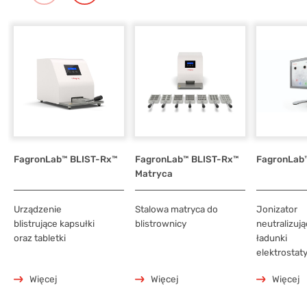
FagronLab™ BLIST-Rx™
FagronLab™ BLIST-Rx™
FagronLab
Matryca
Urządzenie
Stalowa matryca do
Jonizator
blistrujące kapsułki
blistrownicy
neutralizują
oraz tabletki
ładunki
elektrostat
Więcej
Więcej
Więcej