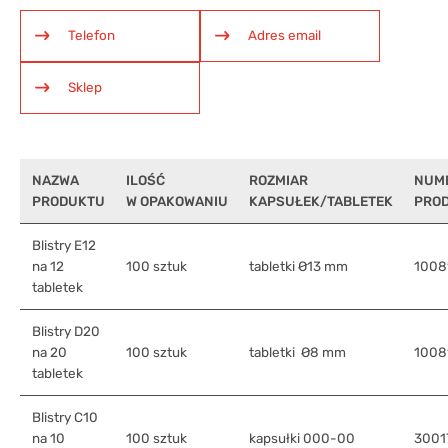
Telefon
Adres email
Sklep
NAZWA
ILOŚĆ
ROZMIAR
NUM
PRODUKTU
W OPAKOWANIU
KAPSUŁEK/TABLETEK
PRO
Blistry E12
na 12
100 sztuk
tabletki Ø13 mm
1008
tabletek
Blistry D20
na 20
100 sztuk
tabletki Ø8 mm
1008
tabletek
Blistry C10
na 10
100 sztuk
kapsułki 000-00
3001