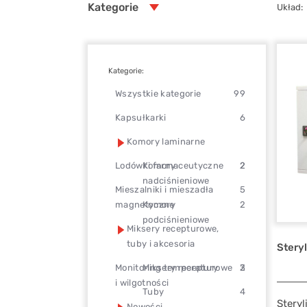
Kategorie
Układ:
Kategorie:
Wszystkie kategorie
99
Kapsułkarki
6
Komory laminarne
Lodówki farmaceutyczne
Komory
2
2
nadciśnieniowe
Mieszalniki i mieszadła
5
magnetyczne
Komory
2
podciśnieniowe
Miksery recepturowe,
tuby i akcesoria
Stery
Monitoring temperatury
Miksery recepturowe
3
2
i wilgotności
Tuby
4
Steryl
Nowości