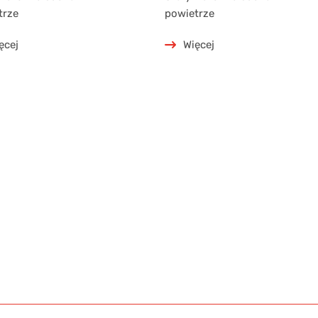
trze
powietrze
ęcej
Więcej