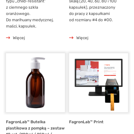
typu „child-resistant”
skalą (20, 40, 60, 80 i 100
z ciemnego szkła
kapsułek), przeznaczony
Opisywanie leków
Opakowania jałowe na krople i maści oczne
15
6
oranżowego.
do pracy z kapsułkami
Do marihuany medycznej,
od rozmiaru #4 do #00.
Suszarki sterylizatory
Butelki szklane
3
2
maści, kapsułek.
Utensylia
Butelki plastikowe
4
Więcej
Więcej
Wagi elektroniczne
Butelki jałowe
Cylindry
3
1
1
Pojemniki plastikowe
1
Kapsułki
2
Foremki na czopki/globulki
3
Akcesoria
3
Szklane słoiki na susz
1
FagronLab™ Butelka
FagronLab™ Print
plastikowa z pompką – zestaw