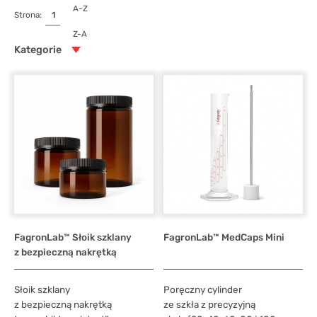
48
A-Z
Strona:
1
3
Z-A
Kategorie
Kategorie:
Wszystkie kategorie
99
Kapsułkarki
6
Komory laminarne
Lodówki farmaceutyczne
Komory nadciśnieniowe
2
2
Mieszalniki i mieszadła magnetyczne
Komory podciśnieniowe
5
2
FagronLab™ Słoik szklany
FagronLab™ MedCaps Mini
Miksery recepturowe, tuby i akcesoria
z bezpieczną nakrętką
Monitoring temperatury i wilgotności
Miksery recepturowe
3
2
Słoik szklany
Poręczny cylinder
Nowości
Tuby
4
z bezpieczną nakrętką
ze szkła z precyzyjną
Opakowania farmaceutyczne
Akcesoria
Polecane
19
11