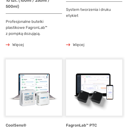
10 szt. (100ml / 250ml /
500ml)
System tworzenia i druku
etykiet
Profesjonalne butelki
plastikowe FagronLab™
z pompką dozującą.
Więcej
Więcej
CoolSens®
FagronLab™ PTC